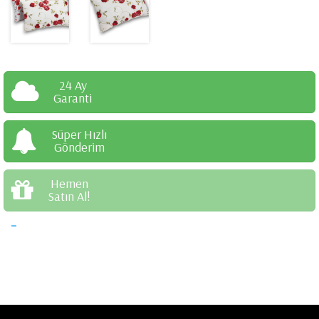
24 Ay
Garanti
Süper Hızlı
Gönderim
Hemen
Satın Al!
-