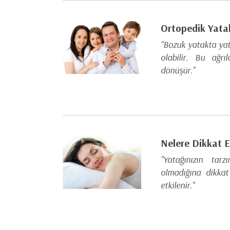
Ortopedik Yata
"Bozuk yatakta yat
olabilir. Bu ağrı
dönüşür."
Nelere Dikkat E
"Yatağınızın tar
olmadığına dikkat
etkilenir."