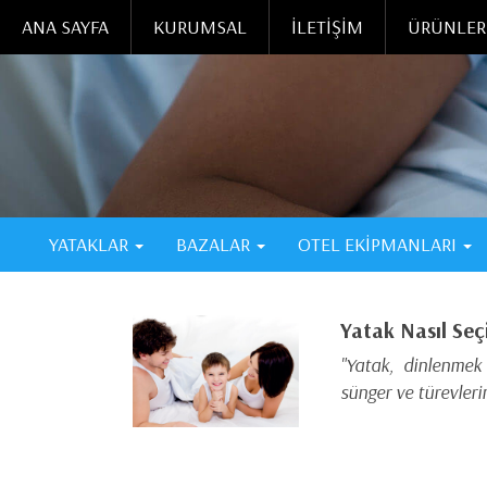
ANA SAYFA
KURUMSAL
İLETİŞİM
ÜRÜNLER
YATAKLAR
BAZALAR
OTEL EKİPMANLARI
Yatak Nasıl Seçi
"Yatak, dinlenmek
sünger ve türevleri