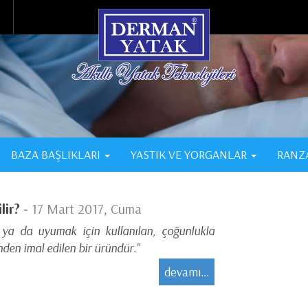
BAZA BAŞLIKLARI
YASTIK VE YORGANLAR
RANZ
lir? -
17 Mart 2017, Cuma
 ya da uyumak için kullanılan, çoğunlukla
nden imal edilen bir üründür."
devamı...