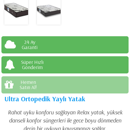
24 Ay
Garanti
Süper Hızlı
Gönderim
Hemen
Satın Al!
Ultra Ortopedik Yaylı Yatak
Rahat uyku konforu sağlayan Relax yatak, yüksek
danseli konfor süngerleri ile gece boyu dönmeden
derin bir uykuya kavuşmanızı sağlar.