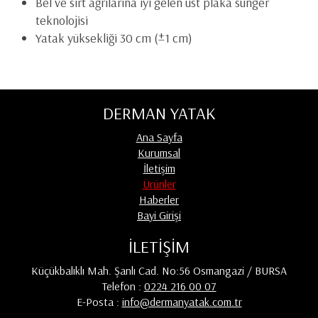
Bel ve sırt ağrılarına iyi gelen üst plaka sünger
teknolojisi
Yatak yüksekliği 30 cm (±1 cm)
DERMAN YATAK
Ana Sayfa
Kurumsal
İletişim
Ürünler
Haberler
Bayi Girişi
İLETİŞİM
Küçükbalıklı Mah. Şanlı Cad. No:56 Osmangazi / BURSA
Telefon :
0224 216 00 07
E-Posta :
info@dermanyatak.com.tr